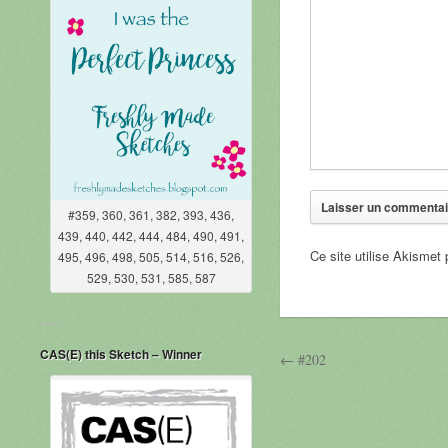
#359, 360, 361, 382, 393, 436,
439, 440, 442, 444, 484, 490, 491,
Ce site utilise Akismet 
495, 496, 498, 505, 514, 516, 526,
529, 530, 531, 585, 587
CAS(E) this Sketch – Winner
← #202