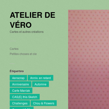
ATELIER DE
VÉRO
Cartes et autres créations
Cartes
Petites choses et cie
Étiquettes
4enscrap
Anniv. en retard
Anniversaire
Automne
Carte Maniak
CAS(E) this Sketch
Challenges
Chou & Flowers