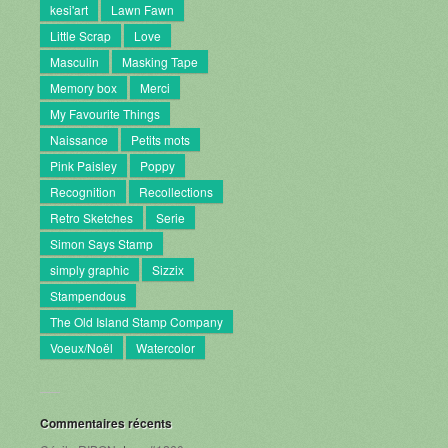
kesi'art
Lawn Fawn
Little Scrap
Love
Masculin
Masking Tape
Memory box
Merci
My Favourite Things
Naissance
Petits mots
Pink Paisley
Poppy
Recognition
Recollections
Retro Sketches
Serie
Simon Says Stamp
simply graphic
Sizzix
Stampendous
The Old Island Stamp Company
Voeux/Noël
Watercolor
Commentaires récents