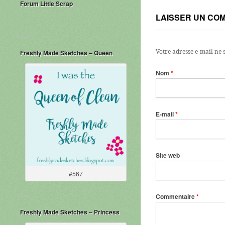
Forum Little Scrap
LAISSER UN CO
Votre adresse e-mail ne 
Freshly Made Sketches – Queen
Nom
*
E-mail
*
Site web
#567
Commentaire
*
Freshly Made Sketches – Princess