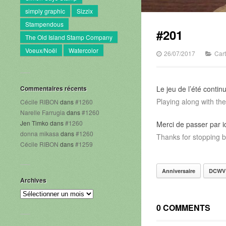
simply graphic
Sizzix
Stampendous
#201
The Old Island Stamp Company
Voeux/Noël
Watercolor
26/07/2017
Car
Commentaires récents
Le jeu de l’été contin
Playing along with t
Cécile RIBON
dans
#1260
Narelle Farrugia
dans
#1260
Jen Timko
dans
#1260
Merci de passer par ic
donna mikasa
dans
#1260
Thanks for stopping b
Cécile RIBON
dans
#1259
Anniversaire
DCWV
Archives
Archives
0 COMMENTS