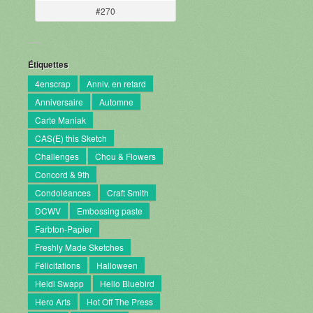
#270
Étiquettes
4enscrap
Anniv. en retard
Anniversaire
Automne
Carte Maniak
CAS(E) this Sketch
Challenges
Chou & Flowers
Concord & 9th
Condoléances
Craft Smith
DCWV
Embossing paste
Farbton-Papier
Freshly Made Sketches
Félicitations
Halloween
Heidi Swapp
Hello Bluebird
Hero Arts
Hot Off The Press