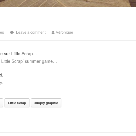
tes
Leave a comment
Véronique
ue sur Little Scrap…
he Little Scrap’ summer game…
i.
y.
Little Scrap
simply graphic