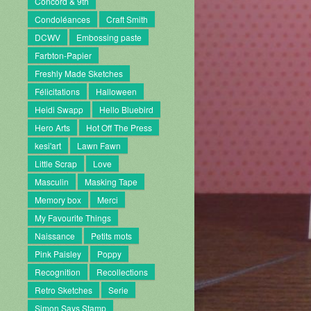
Concord & 9th
Condoléances
Craft Smith
DCWV
Embossing paste
Farbton-Papier
Freshly Made Sketches
Félicitations
Halloween
Heidi Swapp
Hello Bluebird
Hero Arts
Hot Off The Press
kesi'art
Lawn Fawn
Little Scrap
Love
Masculin
Masking Tape
Memory box
Merci
My Favourite Things
Naissance
Petits mots
Pink Paisley
Poppy
Recognition
Recollections
Retro Sketches
Serie
Simon Says Stamp