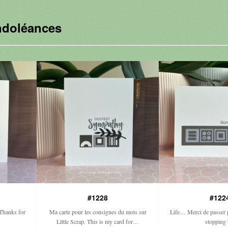
doléances
#1228
#122
.Thanks for
Ma carte pour les consignes du mois sur
Life… Merci de passer p
Little Scrap. This is my card for…
stopping 