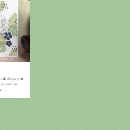
Little Scrap, pour
 proposé par
le.…