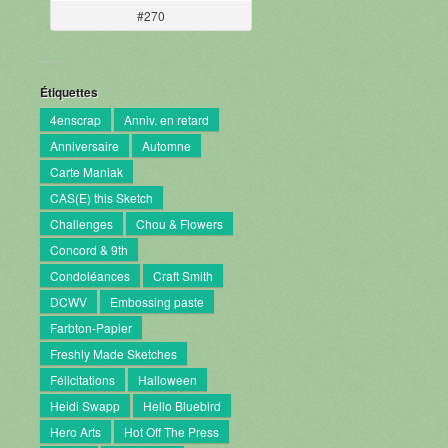
#270
Étiquettes
4enscrap
Anniv. en retard
Anniversaire
Automne
Carte Maniak
CAS(E) this Sketch
Challenges
Chou & Flowers
Concord & 9th
Condoléances
Craft Smith
DCWV
Embossing paste
Farbton-Papier
Freshly Made Sketches
Félicitations
Halloween
Heidi Swapp
Hello Bluebird
Hero Arts
Hot Off The Press