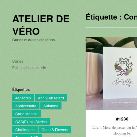
ATELIER DE
Étiquette :
Con
VÉRO
Cartes et autres créations
Cartes
Petites choses et cie
Étiquettes
4enscrap
Anniv. en retard
Anniversaire
Automne
Carte Maniak
#1230
CAS(E) this Sketch
Life… Merci de passer par ici
Challenges
Chou & Flowers
stopping by.