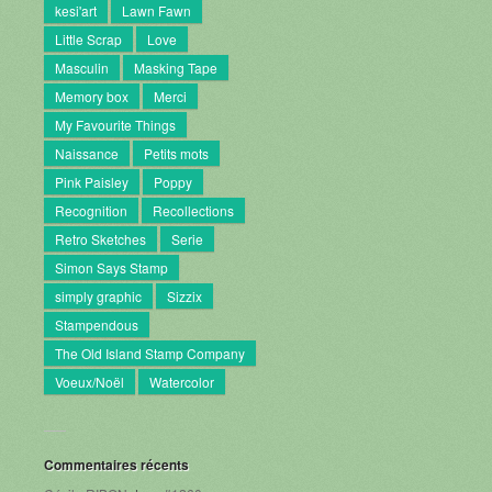
kesi'art
Lawn Fawn
Little Scrap
Love
Masculin
Masking Tape
Memory box
Merci
My Favourite Things
Naissance
Petits mots
Pink Paisley
Poppy
Recognition
Recollections
Retro Sketches
Serie
Simon Says Stamp
simply graphic
Sizzix
Stampendous
The Old Island Stamp Company
Voeux/Noël
Watercolor
Commentaires récents