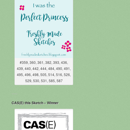
#359, 360, 361, 382, 393, 436,
439, 440, 442, 444, 484, 490, 491,
495, 496, 498, 505, 514, 516, 526,
529, 530, 531, 585, 587
CAS(E) this Sketch – Winner