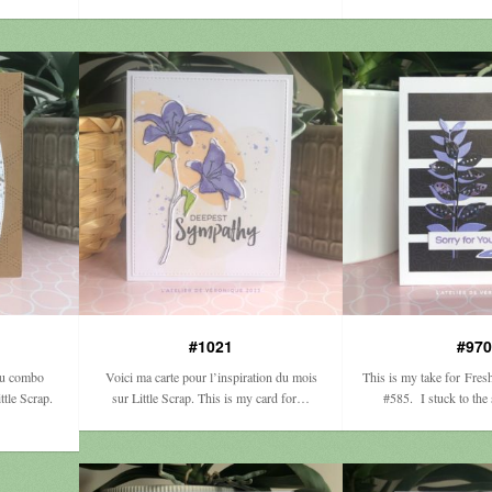
#1021
#970
au combo
Voici ma carte pour l’inspiration du mois
This is my take for Fre
tle Scrap.
sur Little Scrap. This is my card for…
#585. I stuck to the