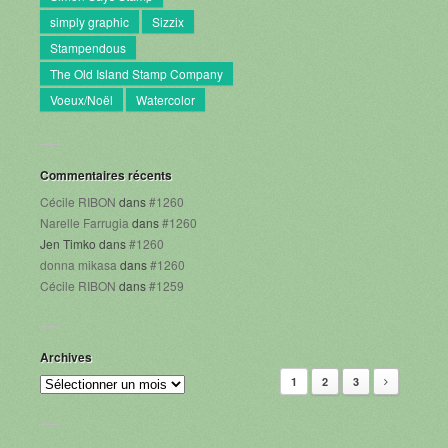
simply graphic
Sizzix
Stampendous
The Old Island Stamp Company
Voeux/Noël
Watercolor
Commentaires récents
Cécile RIBON
dans
#1260
Narelle Farrugia
dans
#1260
Jen Timko
dans
#1260
donna mikasa
dans
#1260
Cécile RIBON
dans
#1259
Archives
1
2
3
Archives