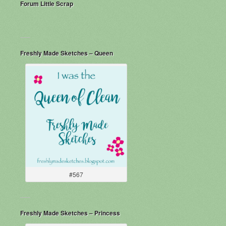
Forum Little Scrap
Freshly Made Sketches – Queen
#567
Freshly Made Sketches – Princess