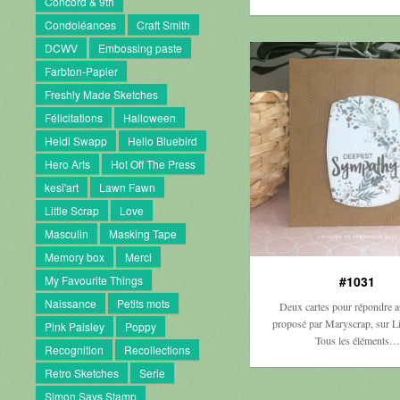
Concord & 9th
Condoléances
Craft Smith
DCWV
Embossing paste
Farbton-Papier
Freshly Made Sketches
Félicitations
Halloween
Heidi Swapp
Hello Bluebird
Hero Arts
Hot Off The Press
kesi'art
Lawn Fawn
Little Scrap
Love
Masculin
Masking Tape
Memory box
Merci
My Favourite Things
#1031
Naissance
Petits mots
Deux cartes pour répondre 
proposé par Maryscrap, sur Lit
Pink Paisley
Poppy
Tous les éléments…
Recognition
Recollections
Retro Sketches
Serie
Simon Says Stamp