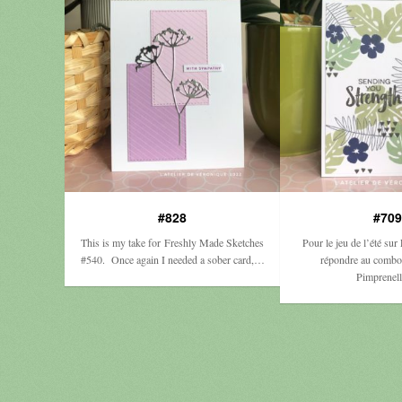
#828
#709
This is my take for Freshly Made Sketches
Pour le jeu de l’été sur 
#540. Once again I needed a sober card,…
répondre au combo
Pimprenel