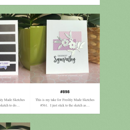
#898
shly Made Sketches
This is my take for Freshly Made Sketches
 sketch to do…
#561. I just stick to the sketch as…