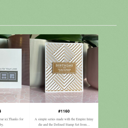
4
#1160
ar ici.Thanks for
A simple series made with the Empire Inlay
by.
die and the Defined Stamp Set from…