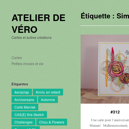
ATELIER DE
Étiquette :
Sim
VÉRO
Cartes et autres créations
Cartes
Petites choses et cie
Étiquettes
4enscrap
Anniv. en retard
Anniversaire
Automne
Carte Maniak
#312
CAS(E) this Sketch
Une carte pour l’anniversai
Challenges
Chou & Flowers
Maman! Malheureusement, el