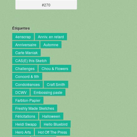
#270
Étiquettes
4enscrap
Anniv. en retard
Anniversaire
Automne
Carte Maniak
CAS(E) this Sketch
Challenges
Chou & Flowers
Concord & 9th
Condoléances
Craft Smith
DCWV
Embossing paste
Farbton-Papier
Freshly Made Sketches
Félicitations
Halloween
Heidi Swapp
Hello Bluebird
Hero Arts
Hot Off The Press