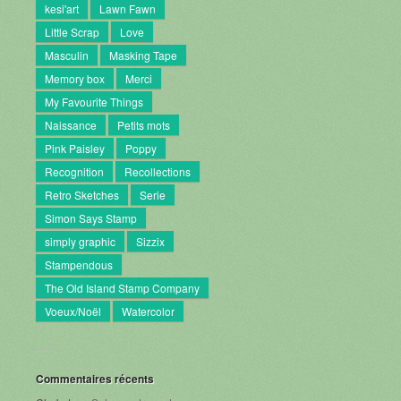
kesi'art
Lawn Fawn
Little Scrap
Love
Masculin
Masking Tape
Memory box
Merci
My Favourite Things
Naissance
Petits mots
Pink Paisley
Poppy
Recognition
Recollections
Retro Sketches
Serie
Simon Says Stamp
simply graphic
Sizzix
Stampendous
The Old Island Stamp Company
Voeux/Noël
Watercolor
Commentaires récents