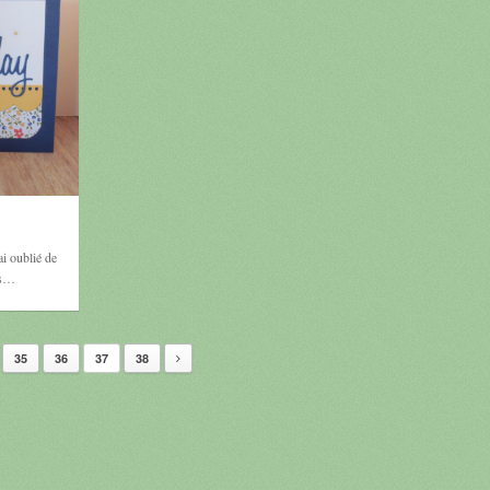
ai oublié de
’s…
35
36
37
38