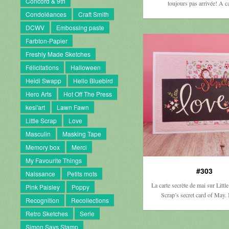
Concord & 9th
toujours pas arrivée! A 
Condoléances
Craft Smith
DCWV
Embossing paste
Farbton-Papier
Freshly Made Sketches
Félicitations
Halloween
Heidi Swapp
Hello Bluebird
Hero Arts
Hot Off The Press
kesi'art
Lawn Fawn
Little Scrap
Love
Masculin
Masking Tape
Memory box
Merci
My Favourite Things
#303
Naissance
Petits mots
La carte secrète de mai sur Little
Pink Paisley
Poppy
Scrap’s secret card of May
Recognition
Recollections
Retro Sketches
Serie
Simon Says Stamp