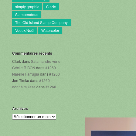
simply graphic
Sizzix
Stampendous
The Old Island Stamp Company
Voeux/Noël
Watercolor
Commentaires récents
Clark
dans
Salamandre verte
Cécile RIBON
dans
#1260
Narelle Farrugia
dans
#1260
Jen Timko
dans
#1260
donna mikasa
dans
#1260
Archives
Archives