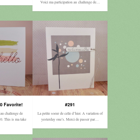
Voici ma participation au challenge de…
0 Favorite!
#291
 au challenge de
La petite soeur de celle d’hier. A variation of
0. This is ma take
yesterday one’s. Merci de passer par…