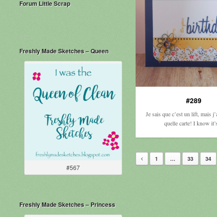
Forum Little Scrap
Freshly Made Sketches – Queen
#289
Je sais que c’est un lift, mais j’
quelle carte! I know it
1
…
33
34
#567
Freshly Made Sketches – Princess