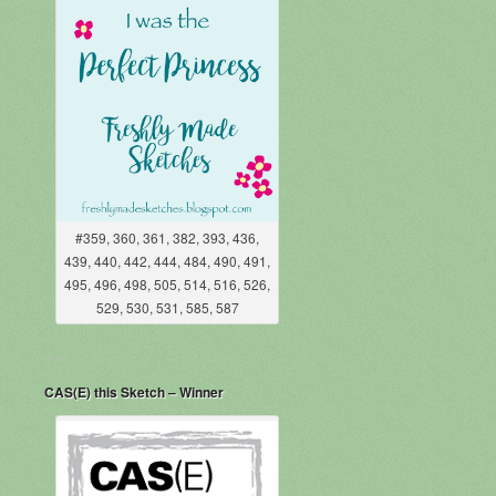
#359, 360, 361, 382, 393, 436,
439, 440, 442, 444, 484, 490, 491,
495, 496, 498, 505, 514, 516, 526,
529, 530, 531, 585, 587
CAS(E) this Sketch – Winner