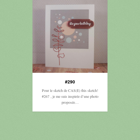
#290
Pour le sketch de CAS(E) this sketch!
#267 , je me suis inspirée d’une photo
proposée…