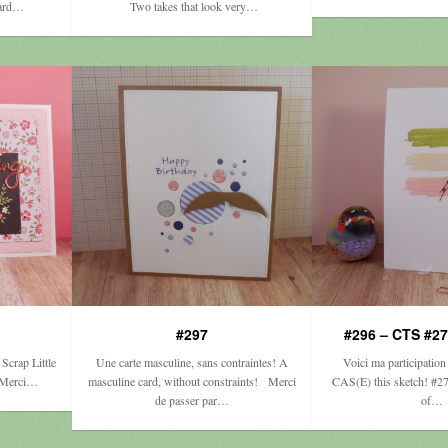
card…
Two takes that look very…
#297
#296 – CTS #27
 Scrap Little
Une carte masculine, sans contraintes! A
Voici ma participation
. Merci…
masculine card, without constraints! Merci
CAS(E) this sketch! #27
de passer par…
of…