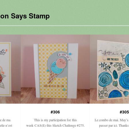
on Says Stamp
#306
#305
re de ma
This is my participation for this
Le combo de mai. May’
le n’est
week CAS(E) this Sketch Challenge #275.
passer par ici. Thank