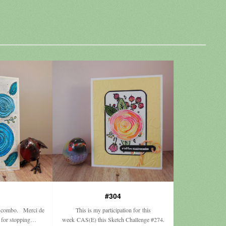
#304
s combo. Merci de
This is my participation for this
s for stopping…
week CAS(E) this Sketch Challenge #274.