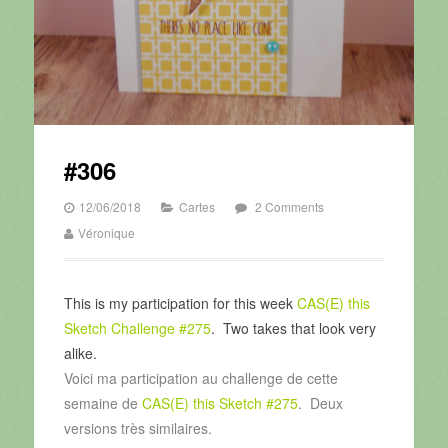
#306
12/06/2018
Cartes
2 Comments
Véronique
This is my participation for this week
CAS(E) this
Sketch Challenge #275
. Two takes that look very
alike.
Voici ma participation au challenge de cette
semaine de
CAS(E) this Sketch #275
. Deux
versions très similaires.