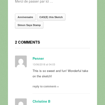
Merci de passer par ici …
Anniversaire
CAS(E) this Sketch
Simon Says Stamp
2 COMMENTS
Penner
13/06/2018 at 04:03
This is so sweet and fun! Wonderful take
on the sketch!
reply to comment→
Christine B