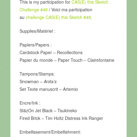
This is my participation for
CAS(E) this Sketch
Challenge #48
/ Voici ma participation
au
challenge CAS(E) this Sketch #48
.
Supplies/Matériel :
Papiers/Papers :
Cardstock Paper –
Recollections
Papier du monde – Paper Touch
– Clairefontaine
Tampons/Stamps:
Snowman –
Anita’s
Set Texte manuscrit –
Artemio
Encre/Ink :
StāzOn Jet Black –
Tsukineko
Fired Brick – Tim Holtz Distress Ink
Ranger
Embellissement/Embellishment: