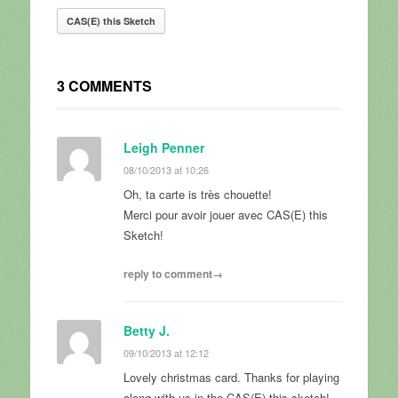
CAS(E) this Sketch
3 COMMENTS
Leigh Penner
08/10/2013 at 10:26
Oh, ta carte is très chouette!
Merci pour avoir jouer avec CAS(E) this
Sketch!
reply to comment→
Betty J.
09/10/2013 at 12:12
Lovely christmas card. Thanks for playing
along with us in the CAS(E) this sketch!