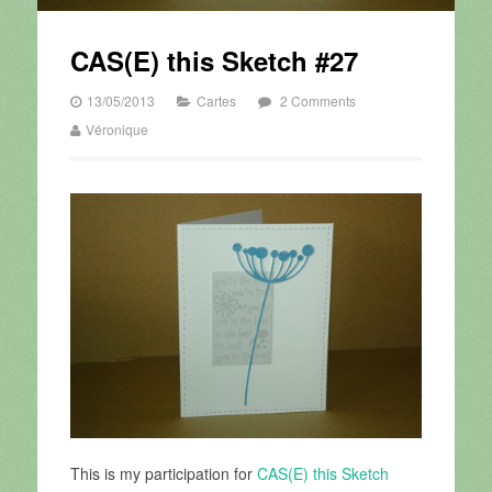
CAS(E) this Sketch #27
13/05/2013
Cartes
2 Comments
Véronique
This is my participation for
CAS(E) this Sketch