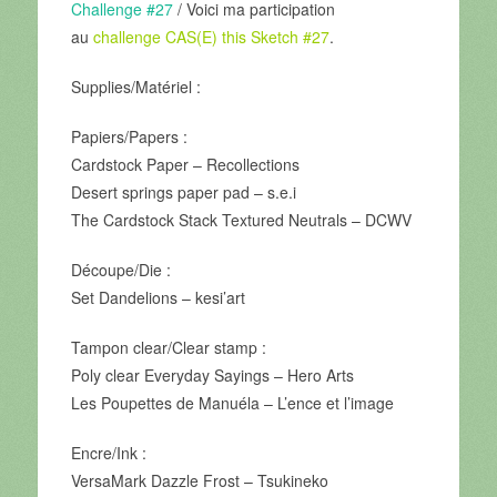
Challenge #27
/ Voici ma participation
au
challenge CAS(E) this Sketch #27
.
Supplies/Matériel :
Papiers/Papers :
Cardstock Paper –
Recollections
Desert springs paper pad
– s.e.i
The Cardstock Stack Textured Neutrals
– DCWV
Découpe/Die :
Set Dandelions –
kesi’art
Tampon clear/Clear stamp :
Poly clear Everyday Sayings –
Hero Arts
Les Poupettes de Manuéla –
L’ence et l’image
Encre/Ink :
VersaMark Dazzle Frost –
Tsukineko