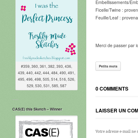
Embellissements/Embe
Ficelle/Twine : prov
Feuille/Leaf : prove
Merci de passer par i
#359, 360, 361, 382, 393, 436,
Petits mots
439, 440, 442, 444, 484, 490, 491,
495, 496, 498, 505, 514, 516, 526,
529, 530, 531, 585, 587
0 COMMENTS
CAS(E) this Sketch – Winner
LAISSER UN CO
Votre adresse e-mail ne 