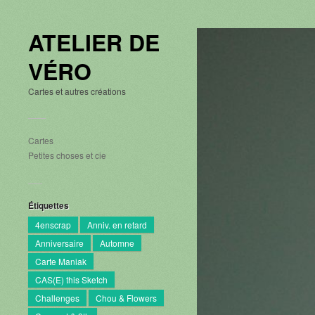
ATELIER DE
VÉRO
Cartes et autres créations
Cartes
Petites choses et cie
Étiquettes
4enscrap
Anniv. en retard
Anniversaire
Automne
Carte Maniak
CAS(E) this Sketch
Challenges
Chou & Flowers