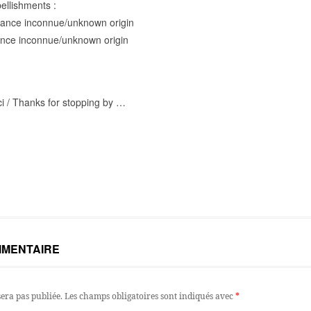
llishments :
enance inconnue/unknown origin
nance inconnue/unknown origin
ci / Thanks for stopping by …
MMENTAIRE
sera pas publiée.
Les champs obligatoires sont indiqués avec
*