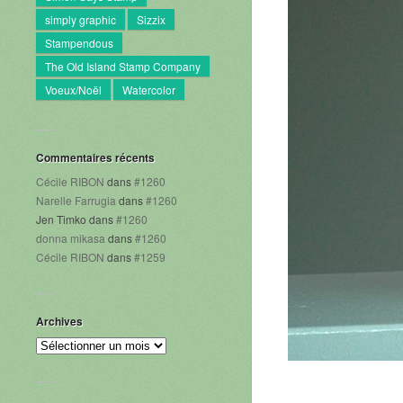
simply graphic
Sizzix
Stampendous
The Old Island Stamp Company
Voeux/Noël
Watercolor
Commentaires récents
Cécile RIBON
dans
#1260
Narelle Farrugia
dans
#1260
Jen Timko
dans
#1260
donna mikasa
dans
#1260
Cécile RIBON
dans
#1259
Archives
Archives