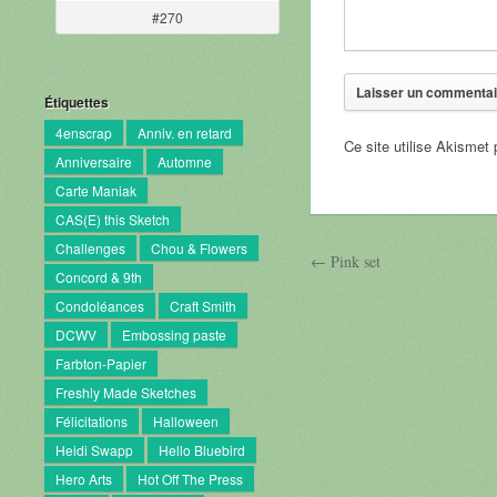
#270
Étiquettes
4enscrap
Anniv. en retard
Ce site utilise Akismet 
Anniversaire
Automne
Carte Maniak
CAS(E) this Sketch
Challenges
Chou & Flowers
← Pink set
Concord & 9th
Condoléances
Craft Smith
DCWV
Embossing paste
Farbton-Papier
Freshly Made Sketches
Félicitations
Halloween
Heidi Swapp
Hello Bluebird
Hero Arts
Hot Off The Press