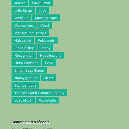
kesi'art
Lawn Fawn
Little Scrap
Love
Masculin
Masking Tape
Memory box
Merci
My Favourite Things
Naissance
Petits mots
Pink Paisley
Poppy
Recognition
Recollections
Retro Sketches
Serie
Simon Says Stamp
simply graphic
Sizzix
Stampendous
The Old Island Stamp Company
Voeux/Noël
Watercolor
Commentaires récents