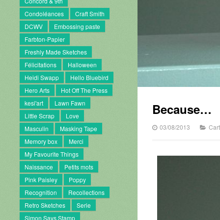
Concord & 9th
Condoléances
Craft Smith
DCWV
Embossing paste
Farbton-Papier
Freshly Made Sketches
Félicitations
Halloween
Heidi Swapp
Hello Bluebird
Hero Arts
Hot Off The Press
kesi'art
Lawn Fawn
Because…
Little Scrap
Love
03/08/2013
Car
Masculin
Masking Tape
Memory box
Merci
My Favourite Things
Naissance
Petits mots
Pink Paisley
Poppy
Recognition
Recollections
Retro Sketches
Serie
Simon Says Stamp