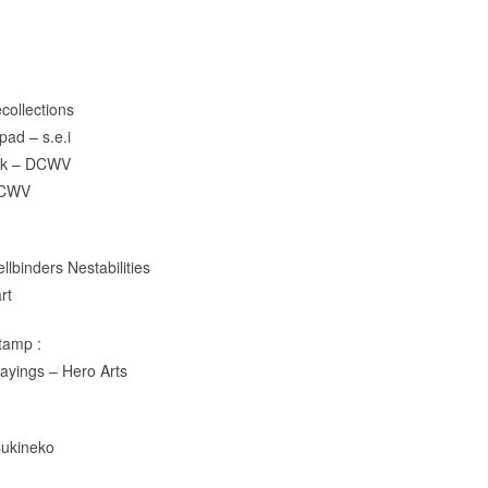
collections
 pad
– s.e.i
ck
– DCWV
DCWV
llbinders Nestabilities
rt
tamp :
Sayings –
Hero Arts
sukineko