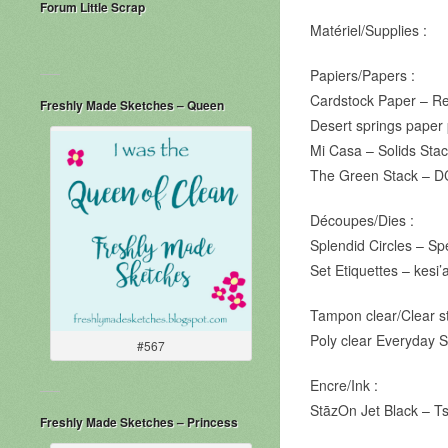
Forum Little Scrap
Matériel/Supplies :
Papiers/Papers :
Cardstock Paper –
Re
Freshly Made Sketches – Queen
Desert springs paper
Mi Casa – Solids Sta
The Green Stack
– 
Découpes/Dies :
Splendid Circles –
Spe
Set Etiquettes –
kesi’a
Tampon clear/Clear s
Poly clear Everyday 
#567
Encre/Ink :
StāzOn Jet Black –
T
Freshly Made Sketches – Princess