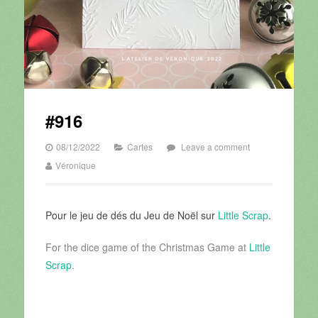
#916
08/12/2022
Cartes
Leave a comment
Véronique
Pour le jeu de dés du Jeu de Noël sur
Little Scrap
.
For the dice game of the Christmas Game at
Little
Scrap
.