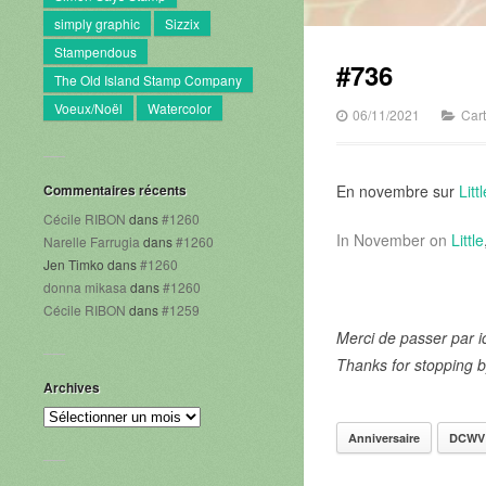
simply graphic
Sizzix
Stampendous
#736
The Old Island Stamp Company
Voeux/Noël
Watercolor
06/11/2021
Car
Commentaires récents
En novembre sur
Littl
Cécile RIBON
dans
#1260
In November on
Little
Narelle Farrugia
dans
#1260
Jen Timko
dans
#1260
donna mikasa
dans
#1260
Cécile RIBON
dans
#1259
Merci de passer par ic
Thanks for stopping b
Archives
Archives
Anniversaire
DCWV