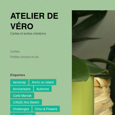
ATELIER DE
VÉRO
Cartes et autres créations
Cartes
Petites choses et cie
Étiquettes
4enscrap
Anniv. en retard
Anniversaire
Automne
Carte Maniak
CAS(E) this Sketch
Challenges
Chou & Flowers