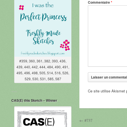
Commentaire
*
#359, 360, 361, 382, 393, 436,
439, 440, 442, 444, 484, 490, 491,
495, 496, 498, 505, 514, 516, 526,
529, 530, 531, 585, 587
Ce site utilise Akismet 
CAS(E) this Sketch – Winner
← #737