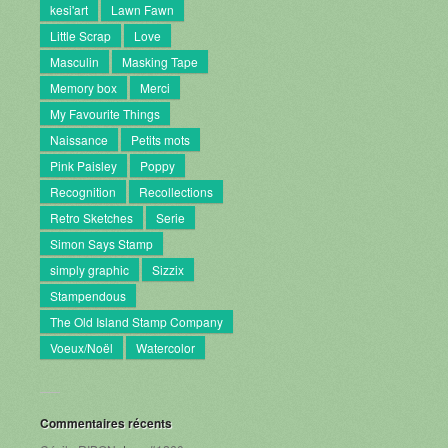
kesi'art
Lawn Fawn
Little Scrap
Love
Masculin
Masking Tape
Memory box
Merci
My Favourite Things
Naissance
Petits mots
Pink Paisley
Poppy
Recognition
Recollections
Retro Sketches
Serie
Simon Says Stamp
simply graphic
Sizzix
Stampendous
The Old Island Stamp Company
Voeux/Noël
Watercolor
Commentaires récents