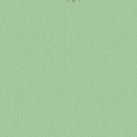
#735 →