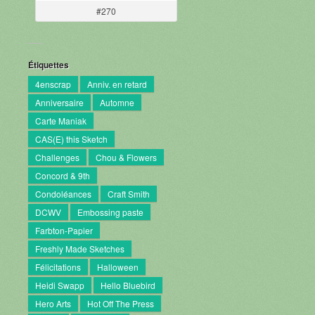
#270
Étiquettes
4enscrap
Anniv. en retard
Anniversaire
Automne
Carte Maniak
CAS(E) this Sketch
Challenges
Chou & Flowers
Concord & 9th
Condoléances
Craft Smith
DCWV
Embossing paste
Farbton-Papier
Freshly Made Sketches
Félicitations
Halloween
Heidi Swapp
Hello Bluebird
Hero Arts
Hot Off The Press