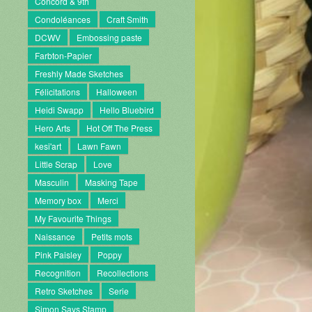
Concord & 9th
Condoléances
Craft Smith
DCWV
Embossing paste
Farbton-Papier
Freshly Made Sketches
Félicitations
Halloween
Heidi Swapp
Hello Bluebird
Hero Arts
Hot Off The Press
kesi'art
Lawn Fawn
Little Scrap
Love
Masculin
Masking Tape
Memory box
Merci
My Favourite Things
Naissance
Petits mots
Pink Paisley
Poppy
Recognition
Recollections
Retro Sketches
Serie
Simon Says Stamp