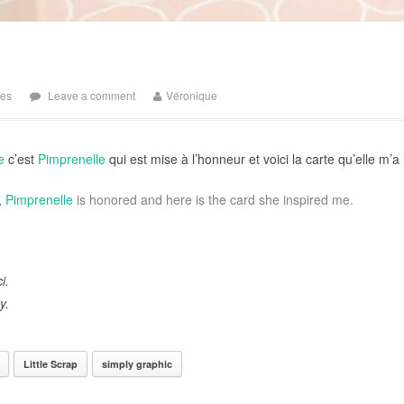
tes
Leave a comment
Véronique
e
c’est
Pimprenelle
qui est mise à l’honneur et voici la carte qu’elle m’a 
,
Pimprenelle
is honored and here is the card she inspired me.
i.
y.
Little Scrap
simply graphic