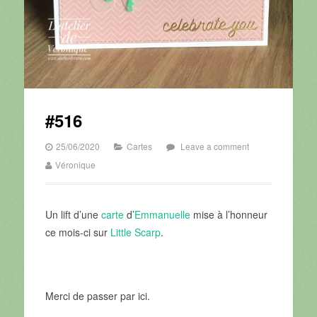
#516
25/06/2020
Cartes
Leave a comment
Véronique
Un lift d’une
carte
d’
Emmanuelle
mise à l’honneur
ce mois-ci sur
Little Scarp
.
Merci de passer par ici.