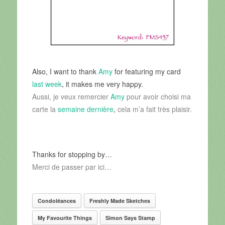
Also, I want to thank
Amy
for featuring my card
last week
, it makes me very happy.
Aussi, je veux remercier
Amy
pour avoir choisi ma
carte la
semaine dernière
,
cela m’a fait très plaisir.
Thanks for stopping by…
Merci de passer par ici…
Condoléances
Freshly Made Sketches
My Favourite Things
Simon Says Stamp