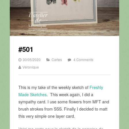
#501
30/05/2020
Cartes
4 Comments
Véronique
This is my take of the weekly sketch of
Freshly
Made Sketches
. This week again, I did a
sympathy card. I use some flowers from MFT and
brush strokes from SSS. Finally I decided to matt
this very simple one layer card.
Voici ma carte pour le sketch de la semaine de