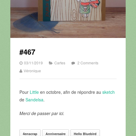
#467
03/11/2019
Cartes
2 Comments
Véronique
Pour
Little
en octobre, afin de répondre au
sketch
de
Sandelsa
.
Merci de passer par ici.
4enscrap
Anniversaire
Hello Bluebird