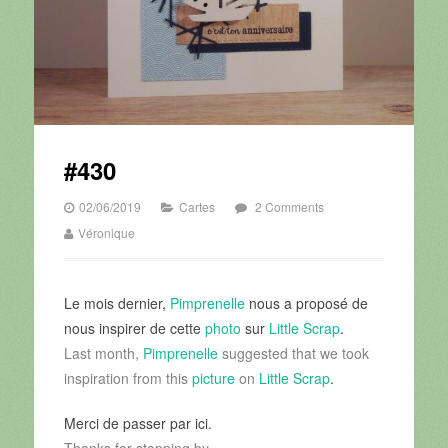
#430
02/06/2019
Cartes
2 Comments
Véronique
Le mois dernier,
Pimprenelle
nous a proposé de
nous inspirer de cette
photo
sur
Little Scrap
.
Last month,
Pimprenelle
suggested that we took
inspiration from this
picture
on
Little Scrap
.
Merci de passer par ici.
Thanks for stopping by.