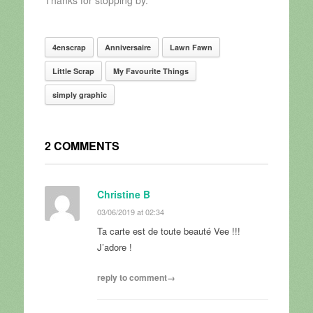
4enscrap
Anniversaire
Lawn Fawn
Little Scrap
My Favourite Things
simply graphic
2 COMMENTS
Christine B
03/06/2019 at 02:34
Ta carte est de toute beauté Vee !!!
J’adore !
reply to comment→