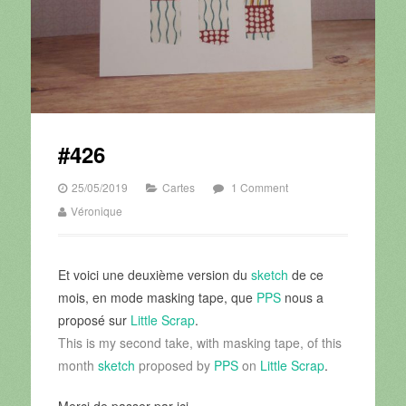
#426
25/05/2019
Cartes
1 Comment
Véronique
Et voici une deuxième version du
sketch
de ce
mois, en mode masking tape, que
PPS
nous a
proposé sur
Little Scrap
.
This is my second take, with masking tape, of this
month
sketch
proposed by
PPS
on
Little Scrap
.
Merci de passer par ici.