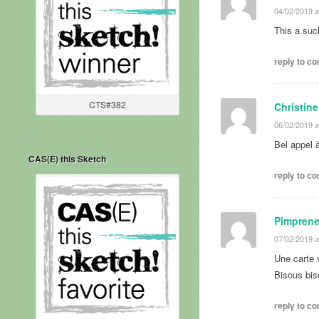
04/02/2019 a
This a suc
reply to 
CTS#382
Christine
06/02/2019 a
Bel appel à 
CAS(E) this Sketch
reply to 
Pimprene
07/02/2019 a
Une carte 
Bisous bi
reply to 