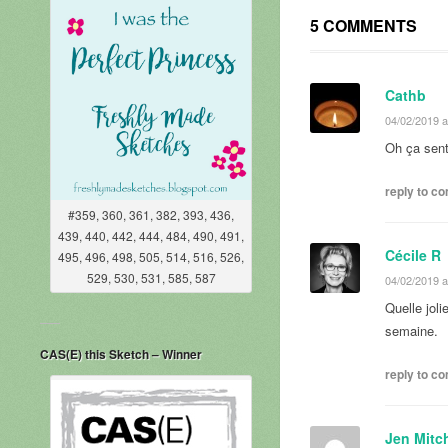
5 COMMENTS
Cathb
04/02/2019 a
Oh ça sent 
reply to 
#359, 360, 361, 382, 393, 436,
439, 440, 442, 444, 484, 490, 491,
Cécile R
495, 496, 498, 505, 514, 516, 526,
529, 530, 531, 585, 587
04/02/2019 a
Quelle joli
semaine.
CAS(E) this Sketch – Winner
reply to 
Jen Mitch