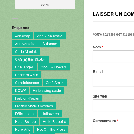
#270
LAISSER UN CO
Étiquettes
Votre adresse e-mail ne 
4enscrap
Anniv. en retard
Anniversaire
Automne
Nom
*
Carte Maniak
CAS(E) this Sketch
Challenges
Chou & Flowers
E-mail
*
Concord & 9th
Condoléances
Craft Smith
DCWV
Embossing paste
Site web
Farbton-Papier
Freshly Made Sketches
Félicitations
Halloween
Commentaire
*
Heidi Swapp
Hello Bluebird
Hero Arts
Hot Off The Press