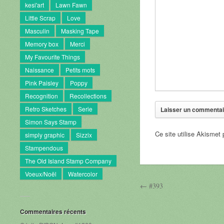
kesi'art
Lawn Fawn
Little Scrap
Love
Masculin
Masking Tape
Memory box
Merci
My Favourite Things
Naissance
Petits mots
Pink Paisley
Poppy
Recognition
Recollections
Retro Sketches
Serie
Simon Says Stamp
Ce site utilise Akismet 
simply graphic
Sizzix
Stampendous
The Old Island Stamp Company
Voeux/Noël
Watercolor
← #393
Commentaires récents