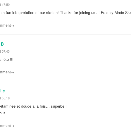
t 17:50
h a fun interpretation of our sketch! Thanks for joining us at Freshly Made Sk
comment→
 B
t 07:43
l’été !!!!
comment→
lle
t 05:18
vitaminée et douce à la fois… superbe !
sous
comment→