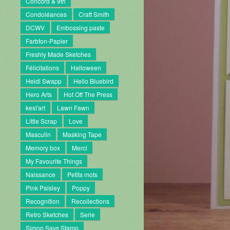
Concord & 9th
Condoléances
Craft Smith
DCWV
Embossing paste
Farbton-Papier
Freshly Made Sketches
Félicitations
Halloween
Heidi Swapp
Hello Bluebird
Hero Arts
Hot Off The Press
kesi'art
Lawn Fawn
Little Scrap
Love
Masculin
Masking Tape
Memory box
Merci
My Favourite Things
Naissance
Petits mots
Pink Paisley
Poppy
Recognition
Recollections
Retro Sketches
Serie
Simon Says Stamp