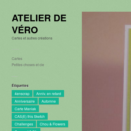
ATELIER DE
VÉRO
Cartes et autres créations
Cartes
Petites choses et cie
Étiquettes
4enscrap
Anniv. en retard
Anniversaire
Automne
Carte Maniak
CAS(E) this Sketch
Challenges
Chou & Flowers