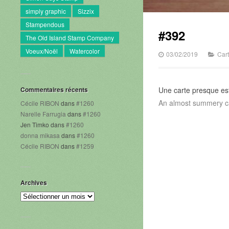
simply graphic
Sizzix
Stampendous
#392
The Old Island Stamp Company
Voeux/Noël
Watercolor
03/02/2019
Car
Commentaires récents
Une carte presque est
An almost summery car
Cécile RIBON
dans
#1260
Narelle Farrugia
dans
#1260
Jen Timko
dans
#1260
donna mikasa
dans
#1260
Cécile RIBON
dans
#1259
Archives
Archives