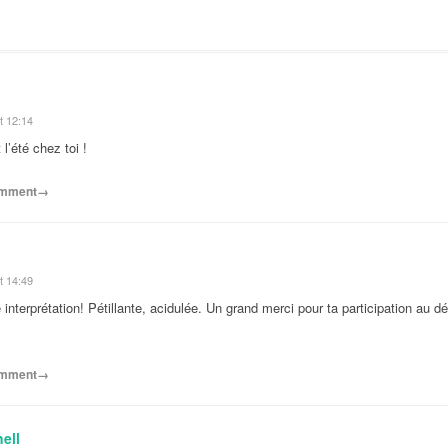
t 12:14
l’été chez toi !
comment→
t 14:49
e interprétation! Pétillante, acidulée. Un grand merci pour ta participation au
comment→
ell