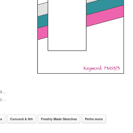
ici…
 by…
es
Concord & 9th
Freshly Made Sketches
Petits mots