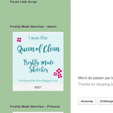
Forum Little Scrap
Freshly Made Sketches – Queen
Merci de passer par 
Thanks for stopping
#567
4enscrap
Challeng
Freshly Made Sketches – Princess