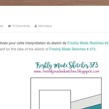
tes
5 Comments
Véronique
ivale pour cette interprétation du sketch de
Freshly Made Sketches #3
d for this take of the sketch of
Freshly Made Sketches # 373
.