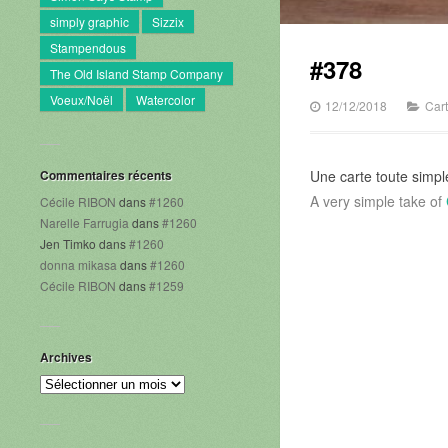
simply graphic
Sizzix
Stampendous
#378
The Old Island Stamp Company
Voeux/Noël
Watercolor
12/12/2018
Car
Commentaires récents
Une carte toute simpl
A very simple take of
Cécile RIBON
dans
#1260
Narelle Farrugia
dans
#1260
Jen Timko
dans
#1260
donna mikasa
dans
#1260
Cécile RIBON
dans
#1259
Archives
Archives