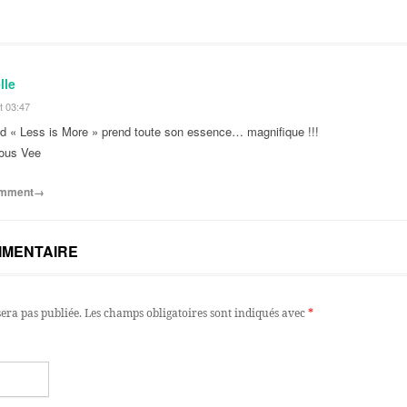
lle
t 03:47
 « Less is More » prend toute son essence… magnifique !!!
sous Vee
comment→
MMENTAIRE
sera pas publiée.
Les champs obligatoires sont indiqués avec
*