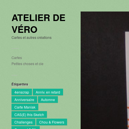
ATELIER DE
VÉRO
Cartes et autres créations
Cartes
Petites choses et cie
Étiquettes
4enscrap
Anniv. en retard
Anniversaire
Automne
Carte Maniak
CAS(E) this Sketch
Challenges
Chou & Flowers