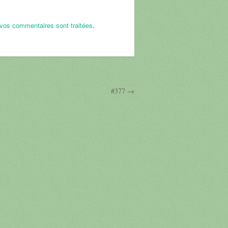
 vos commentaires sont traitées
.
#377 →