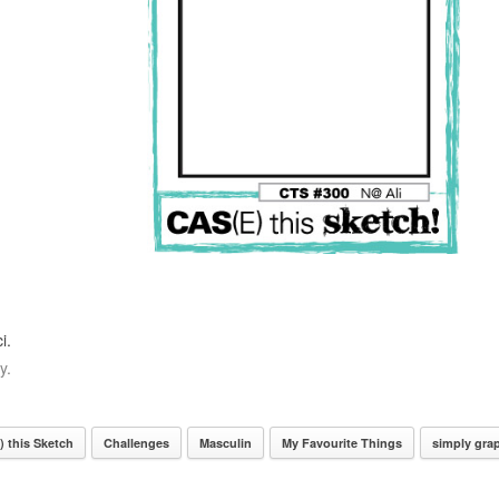
i.
y.
 this Sketch
Challenges
Masculin
My Favourite Things
simply gra