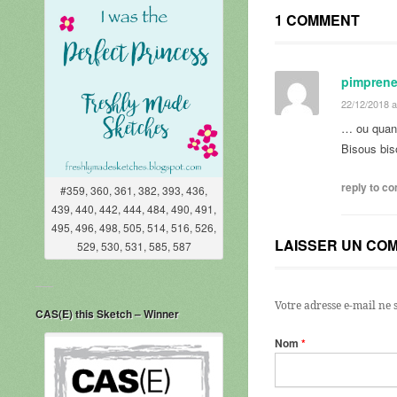
1 COMMENT
pimprene
22/12/2018 a
… ou quand
Bisous bi
reply to 
#359, 360, 361, 382, 393, 436,
439, 440, 442, 444, 484, 490, 491,
495, 496, 498, 505, 514, 516, 526,
LAISSER UN CO
529, 530, 531, 585, 587
Votre adresse e-mail ne 
CAS(E) this Sketch – Winner
Nom
*