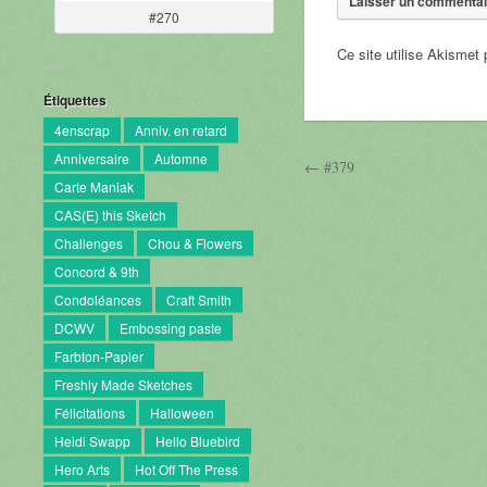
#270
Ce site utilise Akismet 
Étiquettes
4enscrap
Anniv. en retard
Anniversaire
Automne
← #379
Carte Maniak
CAS(E) this Sketch
Challenges
Chou & Flowers
Concord & 9th
Condoléances
Craft Smith
DCWV
Embossing paste
Farbton-Papier
Freshly Made Sketches
Félicitations
Halloween
Heidi Swapp
Hello Bluebird
Hero Arts
Hot Off The Press