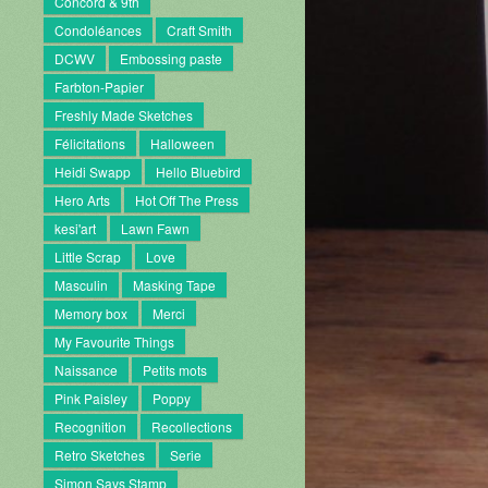
Concord & 9th
Condoléances
Craft Smith
DCWV
Embossing paste
Farbton-Papier
Freshly Made Sketches
Félicitations
Halloween
Heidi Swapp
Hello Bluebird
Hero Arts
Hot Off The Press
kesi'art
Lawn Fawn
Little Scrap
Love
Masculin
Masking Tape
Memory box
Merci
My Favourite Things
Naissance
Petits mots
Pink Paisley
Poppy
Recognition
Recollections
Retro Sketches
Serie
Simon Says Stamp