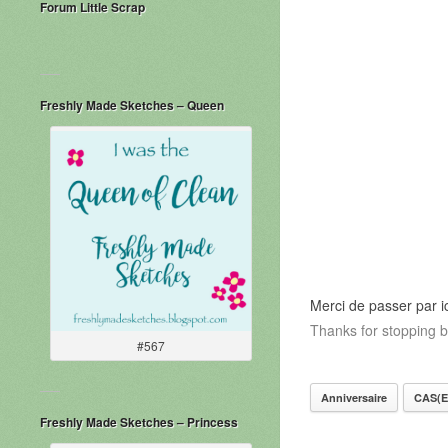
Forum Little Scrap
Freshly Made Sketches – Queen
Merci de passer par ic
Thanks for stopping b
#567
Anniversaire
CAS(E)
Freshly Made Sketches – Princess