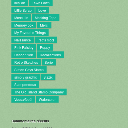
kesi'art
Lawn Fawn
Little Scrap
Love
Masculin
Masking Tape
Memory box
Merci
My Favourite Things
Naissance
Petits mots
Pink Paisley
Poppy
Recognition
Recollections
Retro Sketches
Serie
Simon Says Stamp
simply graphic
Sizzix
Stampendous
The Old Island Stamp Company
Voeux/Noël
Watercolor
Commentaires récents