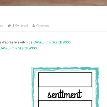
tes
1 Comment
Véronique
e d’après le sketch de
CAS(E) this Sketch #300
.
CAS(E) this Sketch #300
.