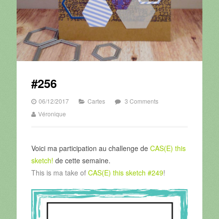
#256
06/12/2017
Cartes
3 Comments
Véronique
Voici ma participation au challenge de
CAS(E) this
sketch!
de cette semaine.
This is ma take of
CAS(E) this sketch #249
!