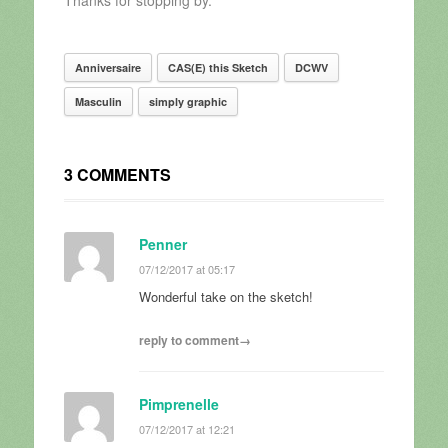
Thanks for stopping by.
Anniversaire
CAS(E) this Sketch
DCWV
Masculin
simply graphic
3 COMMENTS
Penner
07/12/2017 at 05:17
Wonderful take on the sketch!
reply to comment→
Pimprenelle
07/12/2017 at 12:21