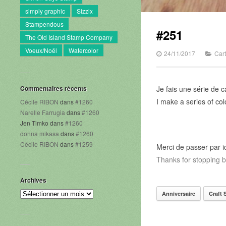
simply graphic
Sizzix
Stampendous
#251
The Old Island Stamp Company
Voeux/Noël
Watercolor
24/11/2017
Car
Commentaires récents
Je fais une série de c
I make a series of co
Cécile RIBON
dans
#1260
Narelle Farrugia
dans
#1260
Jen Timko
dans
#1260
donna mikasa
dans
#1260
Cécile RIBON
dans
#1259
Merci de passer par ic
Thanks for stopping b
Archives
Archives
Anniversaire
Craft 