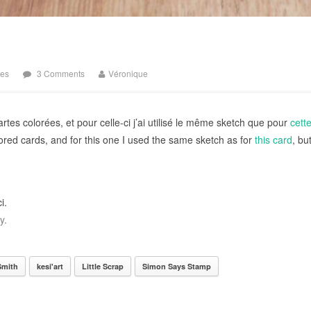
tes
3 Comments
Véronique
artes colorées, et pour celle-ci j’ai utilisé le même sketch que pour
cett
lored cards, and for this one I used the same sketch as for
this card
, bu
i.
y.
Smith
kesi'art
Little Scrap
Simon Says Stamp