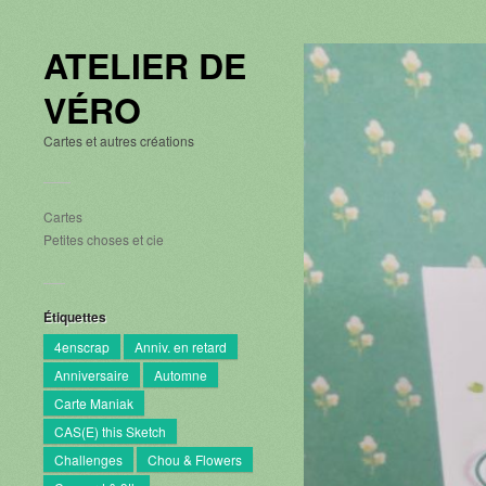
ATELIER DE
VÉRO
Cartes et autres créations
Cartes
Petites choses et cie
Étiquettes
4enscrap
Anniv. en retard
Anniversaire
Automne
Carte Maniak
CAS(E) this Sketch
Challenges
Chou & Flowers