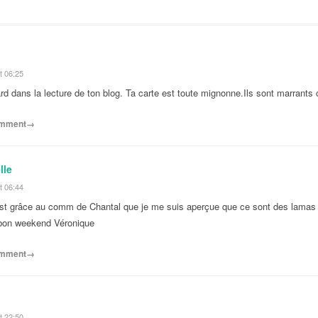
t 06:25
ard dans la lecture de ton blog. Ta carte est toute mignonne.Ils sont marrants
comment→
lle
t 06:44
est grâce au comm de Chantal que je me suis aperçue que ce sont des lamas 
 bon weekend Véronique
comment→
t 22:50