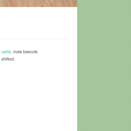
e carte
, mais basculé.
t shifted.