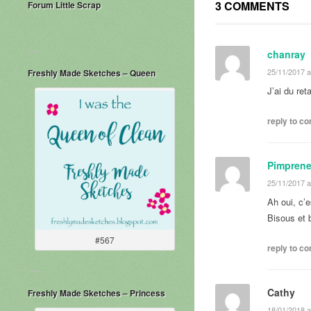
3 COMMENTS
Forum Little Scrap
chanray
25/11/2017 a
Freshly Made Sketches – Queen
J’ai du ret
reply to 
Pimprene
25/11/2017 a
Ah oui, c’
Bisous et
#567
reply to 
Cathy
Freshly Made Sketches – Princess
18/01/2018 a