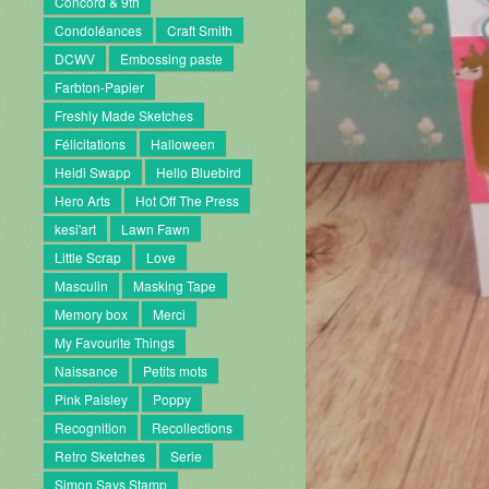
Concord & 9th
Condoléances
Craft Smith
DCWV
Embossing paste
Farbton-Papier
Freshly Made Sketches
Félicitations
Halloween
Heidi Swapp
Hello Bluebird
Hero Arts
Hot Off The Press
kesi'art
Lawn Fawn
Little Scrap
Love
Masculin
Masking Tape
Memory box
Merci
My Favourite Things
Naissance
Petits mots
Pink Paisley
Poppy
Recognition
Recollections
Retro Sketches
Serie
Simon Says Stamp