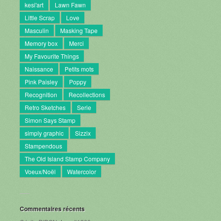
kesi'art
Lawn Fawn
Little Scrap
Love
Masculin
Masking Tape
Memory box
Merci
My Favourite Things
Naissance
Petits mots
Pink Paisley
Poppy
Recognition
Recollections
Retro Sketches
Serie
Simon Says Stamp
simply graphic
Sizzix
Stampendous
The Old Island Stamp Company
Voeux/Noël
Watercolor
Commentaires récents