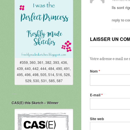
Ils sont ri
reply to 
LAISSER UN CO
Votre adresse e-mail ne 
#359, 360, 361, 382, 393, 436,
439, 440, 442, 444, 484, 490, 491,
Nom
*
495, 496, 498, 505, 514, 516, 526,
529, 530, 531, 585, 587
E-mail
*
CAS(E) this Sketch – Winner
Site web