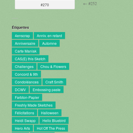
← #252
#270
Étiquettes
4enscrap
Anniv. en retard
Anniversaire
Automne
Carte Maniak
CAS(E) this Sketch
Challenges
Chou & Flowers
Concord & 9th
Condoléances
Craft Smith
DCWV
Embossing paste
Farbton-Papier
Freshly Made Sketches
Félicitations
Halloween
Heidi Swapp
Hello Bluebird
Hero Arts
Hot Off The Press