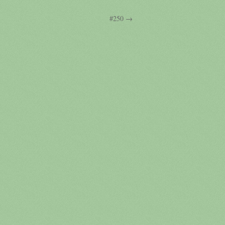
#250 →