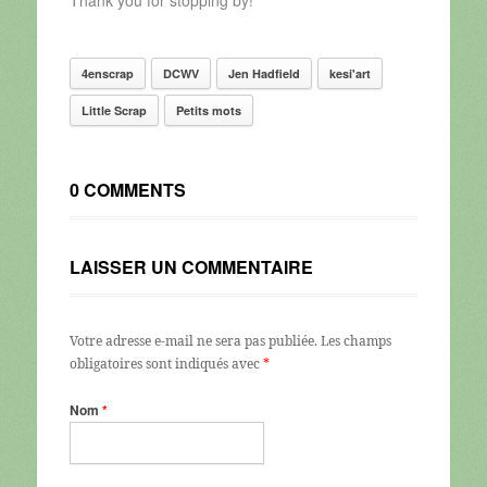
4enscrap
DCWV
Jen Hadfield
kesi'art
Little Scrap
Petits mots
0 COMMENTS
LAISSER UN COMMENTAIRE
Votre adresse e-mail ne sera pas publiée.
Les champs
obligatoires sont indiqués avec
*
Nom
*