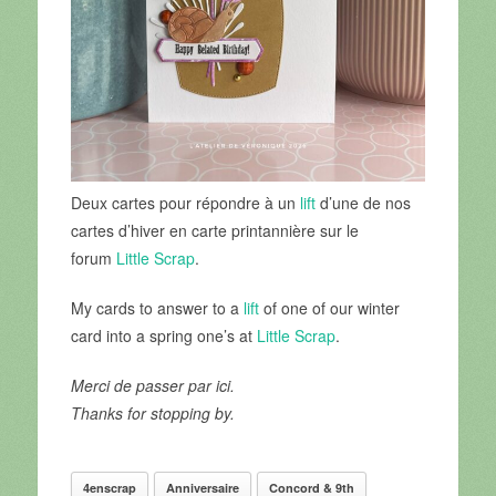
Deux cartes pour répondre à un
lift
d’une de nos
cartes d’hiver en carte printannière sur le
forum
Little Scrap
.
My cards to answer to a
lift
of one of our winter
card into a spring one’s at
Little Scrap
.
Merci de passer par ici.
Thanks for stopping by.
4enscrap
Anniversaire
Concord & 9th