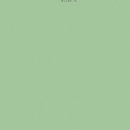
#1149 →