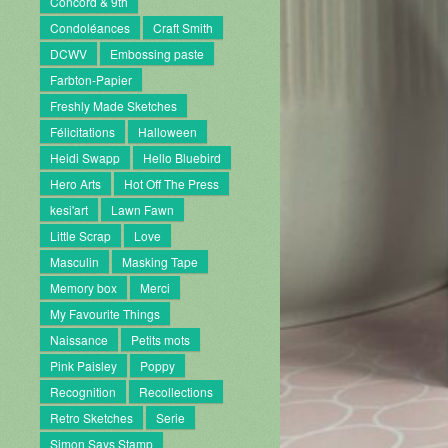
Concord & 9th
Condoléances
Craft Smith
DCWV
Embossing paste
Farbton-Papier
Freshly Made Sketches
Félicitations
Halloween
Heidi Swapp
Hello Bluebird
Hero Arts
Hot Off The Press
kesi'art
Lawn Fawn
Little Scrap
Love
Masculin
Masking Tape
Memory box
Merci
My Favourite Things
Naissance
Petits mots
Pink Paisley
Poppy
Recognition
Recollections
Retro Sketches
Serie
Simon Says Stamp