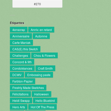
#270
Étiquettes
4enscrap
Anniv. en retard
Anniversaire
Automne
Carte Maniak
CAS(E) this Sketch
Challenges
Chou & Flowers
Concord & 9th
Condoléances
Craft Smith
DCWV
Embossing paste
Farbton-Papier
Freshly Made Sketches
Félicitations
Halloween
Heidi Swapp
Hello Bluebird
Hero Arts
Hot Off The Press