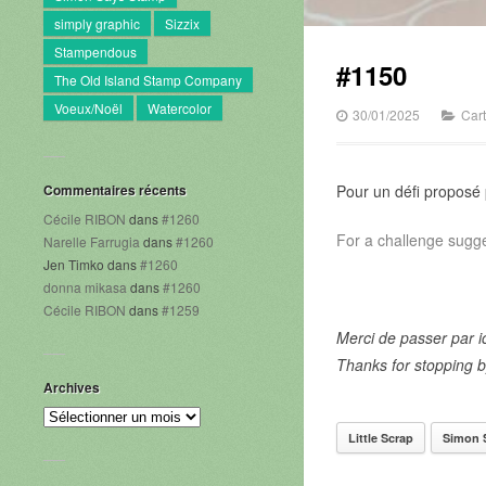
simply graphic
Sizzix
Stampendous
#1150
The Old Island Stamp Company
Voeux/Noël
Watercolor
30/01/2025
Car
Commentaires récents
Pour un défi proposé
Cécile RIBON
dans
#1260
For a challenge sugg
Narelle Farrugia
dans
#1260
Jen Timko
dans
#1260
donna mikasa
dans
#1260
Cécile RIBON
dans
#1259
Merci de passer par ic
Thanks for stopping b
Archives
Archives
Little Scrap
Simon 