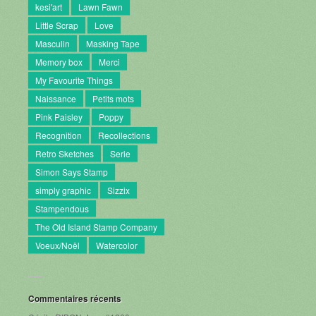
kesi'art
Lawn Fawn
Little Scrap
Love
Masculin
Masking Tape
Memory box
Merci
My Favourite Things
Naissance
Petits mots
Pink Paisley
Poppy
Recognition
Recollections
Retro Sketches
Serie
Simon Says Stamp
simply graphic
Sizzix
Stampendous
The Old Island Stamp Company
Voeux/Noël
Watercolor
Commentaires récents