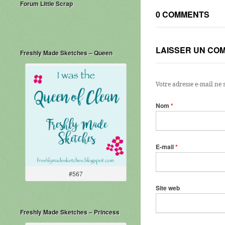
Forum Little Scrap
0 COMMENTS
LAISSER UN CO
Freshly Made Sketches – Queen
Votre adresse e-mail ne 
Nom
*
E-mail
*
#567
Site web
Freshly Made Sketches – Princess