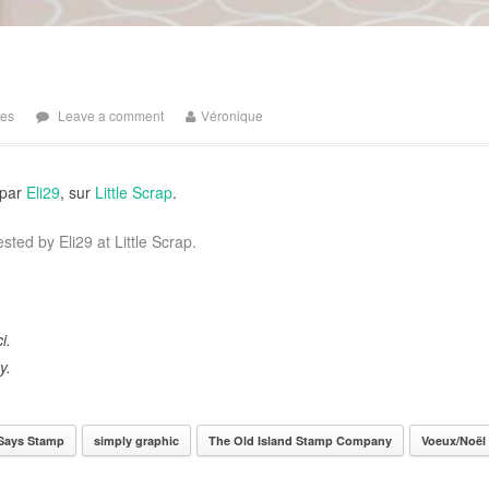
tes
Leave a comment
Véronique
 par
Eli29
, sur
Little Scrap
.
ested by
Eli29
at
Little Scrap
.
i.
y.
Says Stamp
simply graphic
The Old Island Stamp Company
Voeux/Noël