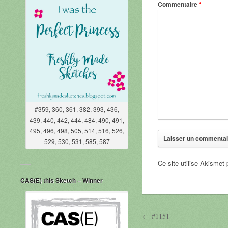
Commentaire
*
#359, 360, 361, 382, 393, 436,
439, 440, 442, 444, 484, 490, 491,
495, 496, 498, 505, 514, 516, 526,
529, 530, 531, 585, 587
Ce site utilise Akismet 
CAS(E) this Sketch – Winner
← #1151