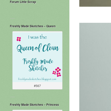
Forum Little Scrap
Freshly Made Sketches – Queen
#567
Freshly Made Sketches – Princess