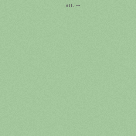
#113 →