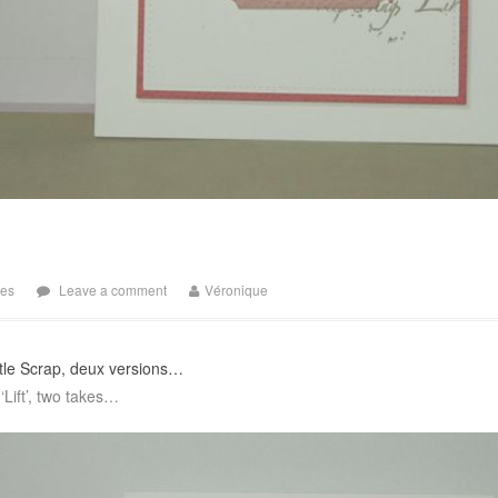
tes
Leave a comment
Véronique
Little Scrap, deux versions…
‘Lift’, two takes…