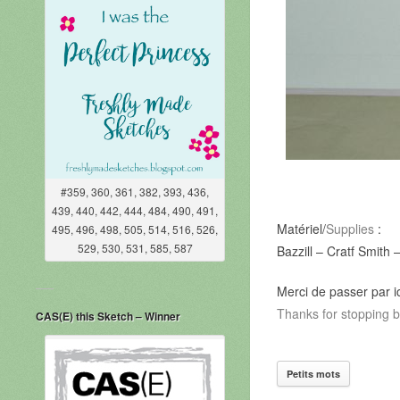
#359, 360, 361, 382, 393, 436,
439, 440, 442, 444, 484, 490, 491,
Matériel/
Supplies
:
495, 496, 498, 505, 514, 516, 526,
529, 530, 531, 585, 587
Bazzill –
Cratf Smith 
Merci de passer par i
Thanks for stopping 
CAS(E) this Sketch – Winner
Petits mots