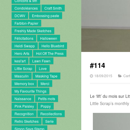
Concord & 9th
Condoléances
Craft Smith
DCWV
Embossing paste
Farbton-Papier
Freshly Made Sketches
Félicitations
Halloween
Heidi Swapp
Hello Bluebird
Hero Arts
Hot Off The Press
kesi'art
Lawn Fawn
#114
Little Scrap
Love
18/09/2015
Car
Masculin
Masking Tape
Memory box
Merci
My Favourite Things
Le ‘lift’ du mois sur 
Naissance
Petits mots
Little Scrap’s monthly 
Pink Paisley
Poppy
Recognition
Recollections
Retro Sketches
Serie
Simon Says Stamp