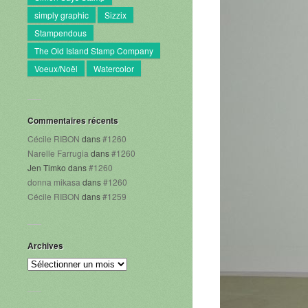
simply graphic
Sizzix
Stampendous
The Old Island Stamp Company
Voeux/Noël
Watercolor
Commentaires récents
Cécile RIBON
dans
#1260
Narelle Farrugia
dans
#1260
Jen Timko
dans
#1260
donna mikasa
dans
#1260
Cécile RIBON
dans
#1259
Archives
Archives