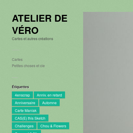
ATELIER DE
VÉRO
Cartes et autres créations
Cartes
Petites choses et cie
Étiquettes
4enscrap
Anniv. en retard
Anniversaire
Automne
Carte Maniak
CAS(E) this Sketch
Challenges
Chou & Flowers