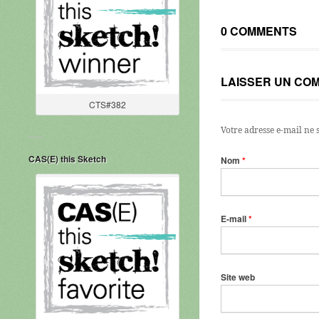
0 COMMENTS
LAISSER UN CO
CTS#382
Votre adresse e-mail ne 
CAS(E) this Sketch
Nom
*
E-mail
*
Site web