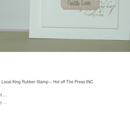
–
Local King Rubber Stamp –
Hot off The Press INC
ci …
by …