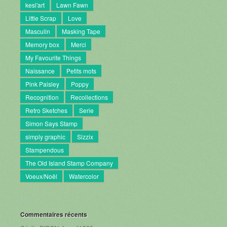
kesi'art
Lawn Fawn
Little Scrap
Love
Masculin
Masking Tape
Memory box
Merci
My Favourite Things
Naissance
Petits mots
Pink Paisley
Poppy
Recognition
Recollections
Retro Sketches
Serie
Simon Says Stamp
simply graphic
Sizzix
Stampendous
The Old Island Stamp Company
Voeux/Noël
Watercolor
Commentaires récents