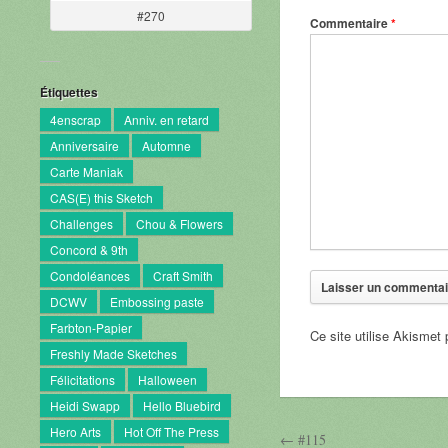
#270
Commentaire
*
Étiquettes
4enscrap
Anniv. en retard
Anniversaire
Automne
Carte Maniak
CAS(E) this Sketch
Challenges
Chou & Flowers
Concord & 9th
Condoléances
Craft Smith
DCWV
Embossing paste
Farbton-Papier
Ce site utilise Akismet 
Freshly Made Sketches
Félicitations
Halloween
Heidi Swapp
Hello Bluebird
Hero Arts
Hot Off The Press
← #115