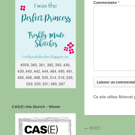
Commentaire
*
#359, 360, 361, 382, 393, 436,
439, 440, 442, 444, 484, 490, 491,
495, 496, 498, 505, 514, 516, 526,
529, 530, 531, 585, 587
Ce site utilise Akismet 
CAS(E) this Sketch – Winner
← #1023