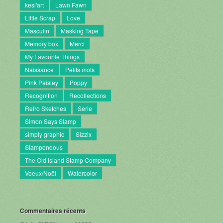
kesi'art
Lawn Fawn
Little Scrap
Love
Masculin
Masking Tape
Memory box
Merci
My Favourite Things
Naissance
Petits mots
Pink Paisley
Poppy
Recognition
Recollections
Retro Sketches
Serie
Simon Says Stamp
simply graphic
Sizzix
Stampendous
The Old Island Stamp Company
Voeux/Noël
Watercolor
Commentaires récents