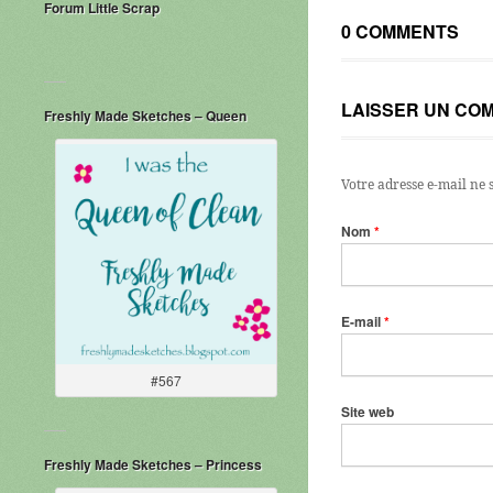
Forum Little Scrap
0 COMMENTS
LAISSER UN CO
Freshly Made Sketches – Queen
Votre adresse e-mail ne 
Nom
*
E-mail
*
#567
Site web
Freshly Made Sketches – Princess