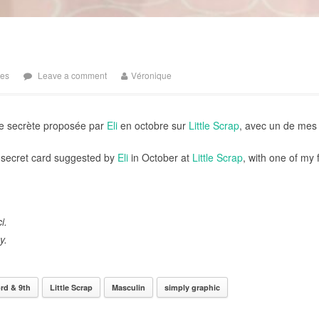
tes
Leave a comment
Véronique
rte secrète proposée par
Eli
en octobre sur
Little Scrap
, avec un de mes
e secret card suggested by
Eli
in October at
Little Scrap
, with one of my 
i.
y.
rd & 9th
Little Scrap
Masculin
simply graphic