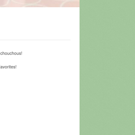
 chouchous!
favorites!