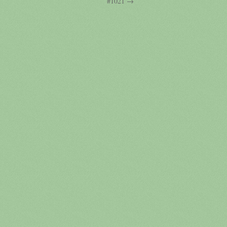
#1021 →