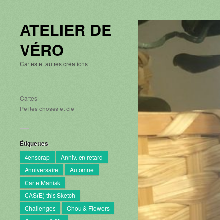
ATELIER DE
VÉRO
Cartes et autres créations
Cartes
Petites choses et cie
Étiquettes
4enscrap
Anniv. en retard
Anniversaire
Automne
Carte Maniak
CAS(E) this Sketch
Challenges
Chou & Flowers