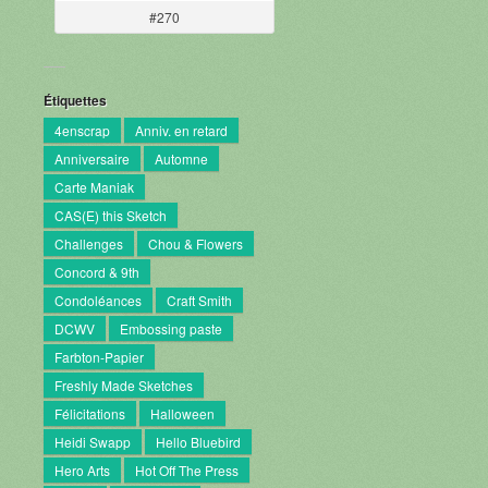
#270
Étiquettes
4enscrap
Anniv. en retard
Anniversaire
Automne
Carte Maniak
CAS(E) this Sketch
Challenges
Chou & Flowers
Concord & 9th
Condoléances
Craft Smith
DCWV
Embossing paste
Farbton-Papier
Freshly Made Sketches
Félicitations
Halloween
Heidi Swapp
Hello Bluebird
Hero Arts
Hot Off The Press