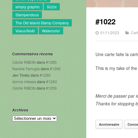
simply graphic
Sizzix
Stampendous
#1022
The Old Island Stamp Company
Voeux/Noël
Watercolor
01/11/2023
Car
Commentaires récents
Une carte faite la ca
Cécile RIBON
dans
#1260
This is my take of th
Narelle Farrugia
dans
#1260
Jen Timko
dans
#1260
donna mikasa
dans
#1260
Cécile RIBON
dans
#1259
Merci de passer par ic
Thanks for stopping b
Archives
Archives
Anniversaire
Conco