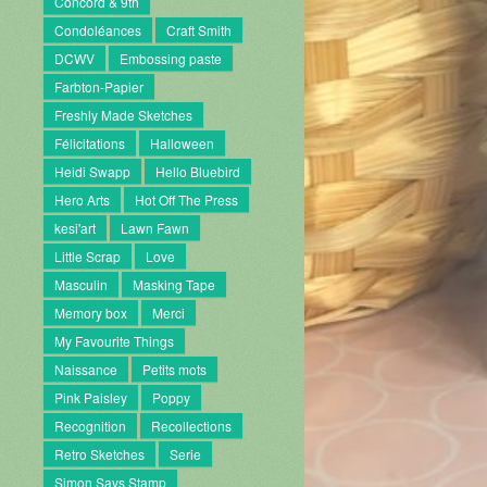
Concord & 9th
Condoléances
Craft Smith
DCWV
Embossing paste
Farbton-Papier
Freshly Made Sketches
Félicitations
Halloween
Heidi Swapp
Hello Bluebird
Hero Arts
Hot Off The Press
kesi'art
Lawn Fawn
Little Scrap
Love
Masculin
Masking Tape
Memory box
Merci
My Favourite Things
Naissance
Petits mots
Pink Paisley
Poppy
Recognition
Recollections
Retro Sketches
Serie
Simon Says Stamp